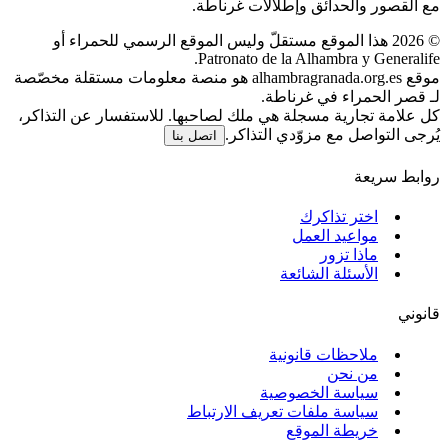
مع القصور والحدائق وإطلالات غرناطة.
©
2026
هذا الموقع مستقلّ وليس الموقع الرسمي للحمراء أو
Patronato de la Alhambra y Generalife.
موقع alhambragranada.org.es هو منصة معلومات مستقلة مخصّصة
لـ قصر الحمراء في غرناطة.
كل علامة تجارية مسجلة هي ملك لصاحبها. للاستفسار عن التذاكر،
يُرجى التواصل مع مزوّدي التذاكر.
اتصل بنا
روابط سريعة
اختر تذاكرك
مواعيد العمل
ماذا تزور
الأسئلة الشائعة
قانوني
ملاحظات قانونية
من نحن
سياسة الخصوصية
سياسة ملفات تعريف الارتباط
خريطة الموقع