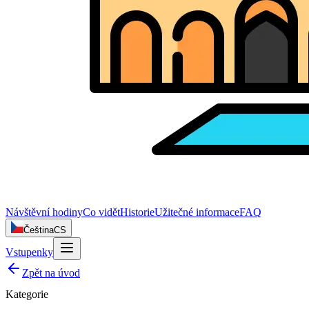
Návštěvní hodiny
Co vidět
Historie
Užitečné informace
FAQ
Čeština
CS
Vstupenky
Zpět na úvod
Kategorie