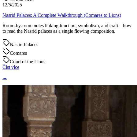
12/5/2025
Nasrid Palaces: A Complete Walkthrough (Comares to Lions)
Room-by-room notes linking function, symbolism, and craft—how
to read the Nasrid palaces as a single flowing composition.
Nasrid Palaces
Comares
Court of the Lions
Číst více
→