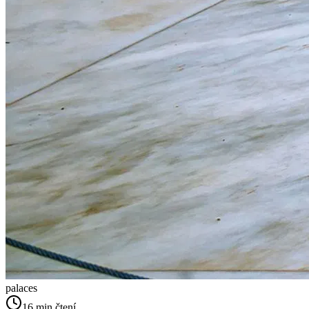
palaces
16
min čtení