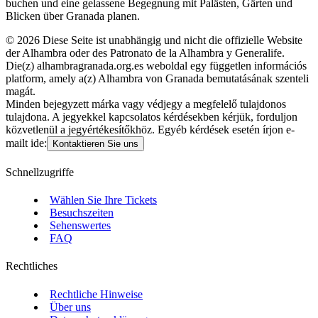
buchen und eine gelassene Begegnung mit Palästen, Gärten und
Blicken über Granada planen.
©
2026
Diese Seite ist unabhängig und nicht die offizielle Website
der Alhambra oder des Patronato de la Alhambra y Generalife.
Die(z) alhambragranada.org.es weboldal egy független információs
platform, amely a(z) Alhambra von Granada bemutatásának szenteli
magát.
Minden bejegyzett márka vagy védjegy a megfelelő tulajdonos
tulajdona. A jegyekkel kapcsolatos kérdésekben kérjük, forduljon
közvetlenül a jegyértékesítőkhöz. Egyéb kérdések esetén írjon e-
mailt ide:
Kontaktieren Sie uns
Schnellzugriffe
Wählen Sie Ihre Tickets
Besuchszeiten
Sehenswertes
FAQ
Rechtliches
Rechtliche Hinweise
Über uns