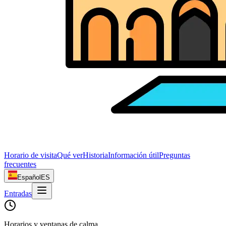
Horario de visita
Qué ver
Historia
Información útil
Preguntas
frecuentes
Español
ES
Entradas
Horarios y ventanas de calma