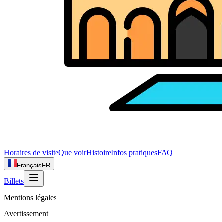
Horaires de visite
Que voir
Histoire
Infos pratiques
FAQ
Français
FR
Billets
Mentions légales
Avertissement