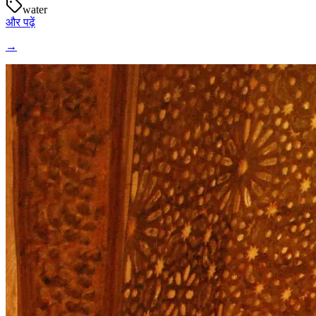
water
और पढ़ें
→