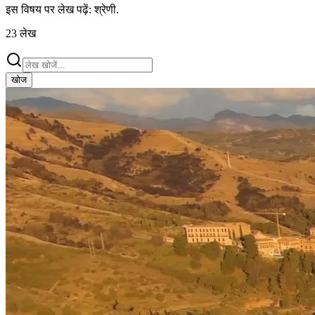
इस विषय पर लेख पढ़ें:
श्रेणी
.
23
लेख
खोज