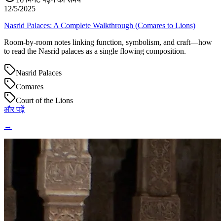
12/5/2025
Nasrid Palaces: A Complete Walkthrough (Comares to Lions)
Room-by-room notes linking function, symbolism, and craft—how
to read the Nasrid palaces as a single flowing composition.
Nasrid Palaces
Comares
Court of the Lions
और पढ़ें
→