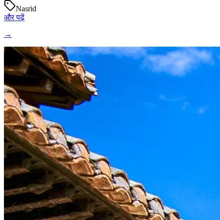
Nasrid
और पढ़ें
→