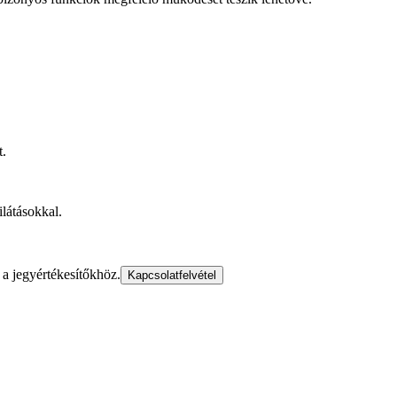
t.
ilátásokkal.
a jegyértékesítőkhöz.
Kapcsolatfelvétel