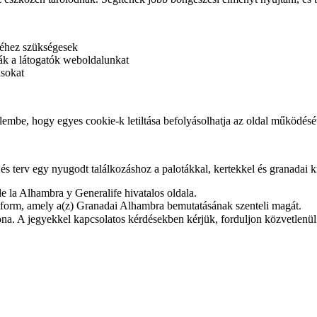
éhez szükségesek
ák a látogatók weboldalunkat
ásokat
lembe, hogy egyes cookie-k letiltása befolyásolhatja az oldal működésé
s terv egy nyugodt találkozáshoz a palotákkal, kertekkel és granadai k
 la Alhambra y Generalife hivatalos oldala.
tform, amely a(z) Granadai Alhambra bemutatásának szenteli magát.
na. A jegyekkel kapcsolatos kérdésekben kérjük, forduljon közvetlenül 