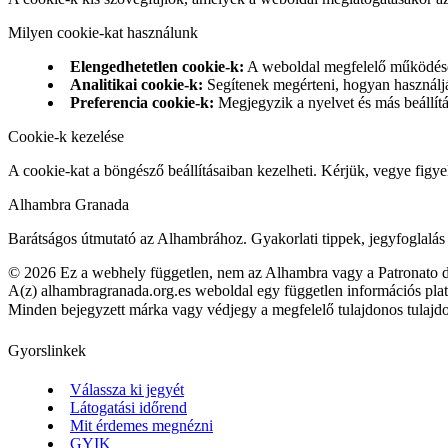
Milyen cookie-kat használunk
Elengedhetetlen cookie-k
:
A weboldal megfelelő működés
Analitikai cookie-k
:
Segítenek megérteni, hogyan használj
Preferencia cookie-k
:
Megjegyzik a nyelvet és más beállít
Cookie-k kezelése
A cookie-kat a böngésző beállításaiban kezelheti. Kérjük, vegye figye
Alhambra Granada
Barátságos útmutató az Alhambrához. Gyakorlati tippek, jegyfoglalás é
©
2026
Ez a webhely független, nem az Alhambra vagy a Patronato de
A(z) alhambragranada.org.es weboldal egy független információs pla
Minden bejegyzett márka vagy védjegy a megfelelő tulajdonos tulajdo
Gyorslinkek
Válassza ki jegyét
Látogatási időrend
Mit érdemes megnézni
GYIK