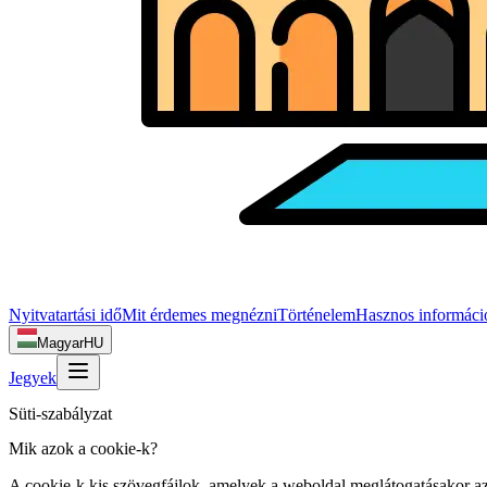
Nyitvatartási idő
Mit érdemes megnézni
Történelem
Hasznos informáci
Magyar
HU
Jegyek
Süti-szabályzat
Mik azok a cookie-k?
A cookie-k kis szövegfájlok, amelyek a weboldal meglátogatásakor az