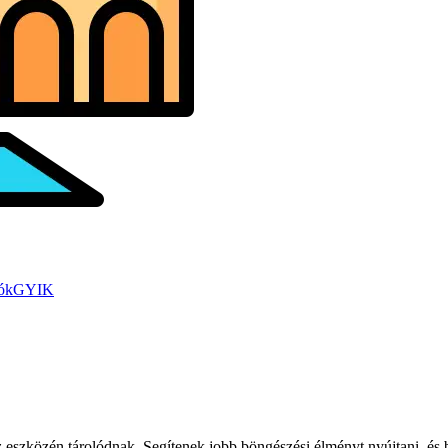
ók
GYIK
 eszközén tárolódnak. Segítenek jobb böngészési élményt nyújtani, és 