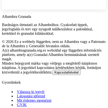
Alhambra Granada
Barátságos útmutató az Alhambrához. Gyakorlati tippek,
jegyfoglalás és terv egy nyugodt találkozáshoz a palotákkal,
kertekkel és granadai kilátásokkal.
©
2026
Ez a webhely független, nem az Alhambra vagy a Patronato
de la Alhambra y Generalife hivatalos oldala.
A(z) alhambragranada.org.es weboldal egy független információs
platform, amely a(z) Granadai Alhambra bemutatásának szenteli
magát.
Minden bejegyzett márka vagy védjegy a megfelelő tulajdonos
tulajdona. A jegyekkel kapcsolatos kérdésekben kérjük, forduljon
közvetlenül a jegyértékesítőkhöz.
Kapcsolatfelvétel
Gyorslinkek
Válassza ki jegyét
Látogatási időrend
Mit érdemes megnézni
GYIK