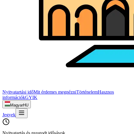
Nyitvatartási idő
Mit érdemes megnézni
Történelem
Hasznos
információk
GYIK
Magyar
HU
Jegyek
Nyitvatartás és nyugodt idősávok