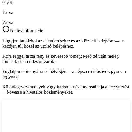
01/01
Zárva
Zárva
Fontos információ
Hagyjon tartalékot az ellenőrzésekre és az időzített belépésre—ne
kezdjen túl közel az utolsó belépéshez.
Kora reggel tiszta fény és kevesebb tömeg; késő délután meleg
tónusok és csendes udvarok.
Foglaljon előre nyárra és hétvégére—a népszerű idősávok gyorsan
fogynak.
Különleges események vagy karbantartás módosíthatja a hozzáférést
—kövesse a hivatalos közleményeket.