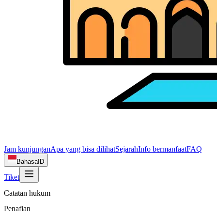
Jam kunjungan
Apa yang bisa dilihat
Sejarah
Info bermanfaat
FAQ
Bahasa
ID
Tiket
Catatan hukum
Penafian