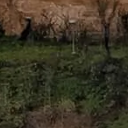
アルハンブラ宮殿
親しみやすいアルハンブラ宮殿ガイド。実用的なヒント、チ
ケット予約、宮殿・庭園と静かに出会うための計画。
©
2026
本サイトは独立運営で、アルハンブラ宮殿やPatronato
de la Alhambra y Generalifeの公式サイトではありません。
本サイト alhambragranada.org.es は、グラナダのアルハンブラ
宮殿 に特化した独立情報プラットフォームです。
記載されている登録商標およびブランドは、それぞれの権利
所有者に帰属します。チケットに関するお問い合わせは、各
チケット提供会社へお寄せください。
お問い合わせ
クイックリンク
チケットを選ぶ
開館時間
見どころ
よくある質問
リーガル