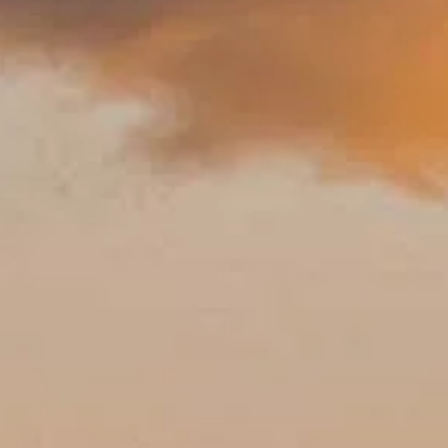
営業時間
見どころ
歴史
便利情報
よくある質問
日本語
JA
チケット
よくある質問(計画と快適)