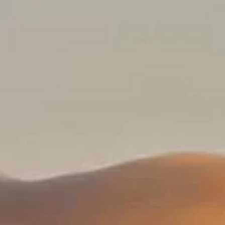
開館時間
08:30 AM
–
08:00 PM
|
金曜日, 8月 7, 2026
Alhambra y Generalife, Calle Real de la Alhambra, 18009
Granada, España