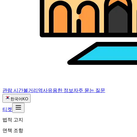
관람 시간
볼거리
역사
유용한 정보
자주 묻는 질문
한국어
KO
티켓
법적 고지
면책 조항