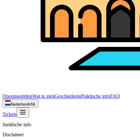
Openingstijden
Wat te zien
Geschiedenis
Praktische info
FAQ
Nederlands
NL
Tickets
Juridische info
Disclaimer