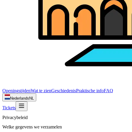
Openingstijden
Wat te zien
Geschiedenis
Praktische info
FAQ
Nederlands
NL
Tickets
Privacybeleid
Welke gegevens we verzamelen