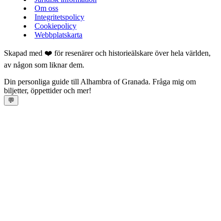
Om oss
Integritetspolicy
Cookiepolicy
Webbplatskarta
Skapad med ❤️ för resenärer och historieälskare över hela världen,
av någon som liknar dem.
Din personliga guide till Alhambra of Granada. Fråga mig om
biljetter, öppettider och mer!
💬