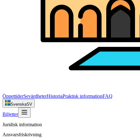
Öppettider
Sevärdheter
Historia
Praktisk information
FAQ
Svenska
SV
Biljetter
Juridisk information
Ansvarsfriskrivning