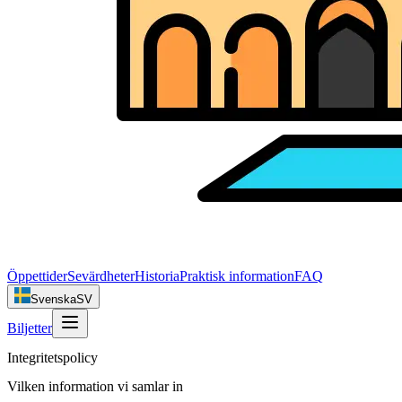
Öppettider
Sevärdheter
Historia
Praktisk information
FAQ
Svenska
SV
Biljetter
Integritetspolicy
Vilken information vi samlar in