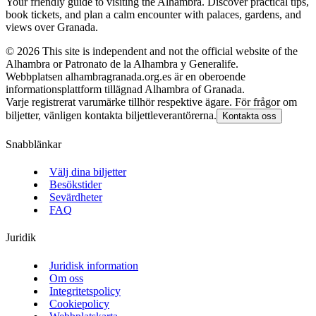
Your friendly guide to visiting the Alhambra. Discover practical tips,
book tickets, and plan a calm encounter with palaces, gardens, and
views over Granada.
©
2026
This site is independent and not the official website of the
Alhambra or Patronato de la Alhambra y Generalife.
Webbplatsen alhambragranada.org.es är en oberoende
informationsplattform tillägnad Alhambra of Granada.
Varje registrerat varumärke tillhör respektive ägare. För frågor om
biljetter, vänligen kontakta biljettleverantörerna.
Kontakta oss
Snabblänkar
Välj dina biljetter
Besökstider
Sevärdheter
FAQ
Juridik
Juridisk information
Om oss
Integritetspolicy
Cookiepolicy