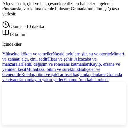
Alçı ve sedir, çini ve hat, çeşmelere dizilen bahçeler—gelenek
rönesansla, var kalma özenle buluşur; Granada’nın altın ışığı taşa
yerleşir.
Okuma ~10 dakika
13 bölüm
İçindekiler
Yüksekte köken ve temeller
Nasrid avluları: şiir, su ve otorite
Mimari
ve zanaat: alçı, çini, sedir
Hisar ve şehir: Alcazaba ve
manzaralar
Fetih, değişim ve rönesans katmanları
Kayıp, efsane ve
yeniden keşif
Muhafaza, bilim ve süreklilik
Bahçeler ve
Generalife
Rotalar, ritim ve ışık
Tarihsel bağlamla planlama
Granada
ve civarı
Tamamlayan yakın yerler
Elhamra’nın kalıcı mirası