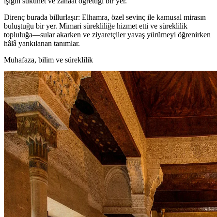
ışığın sükûnet ve zanaat öğrettiği bir yer.
Direnç burada billurlaşır: Elhamra, özel sevinç ile kamusal mirasın
buluştuğu bir yer. Mimari sürekliliğe hizmet etti ve süreklilik
topluluğa—sular akarken ve ziyaretçiler yavaş yürümeyi öğrenirken
hâlâ yankılanan tanımlar.
Muhafaza, bilim ve süreklilik