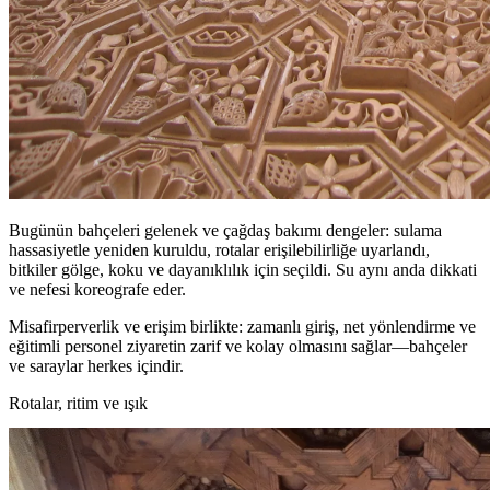
Bugünün bahçeleri gelenek ve çağdaş bakımı dengeler: sulama
hassasiyetle yeniden kuruldu, rotalar erişilebilirliğe uyarlandı,
bitkiler gölge, koku ve dayanıklılık için seçildi. Su aynı anda dikkati
ve nefesi koreografe eder.
Misafirperverlik ve erişim birlikte: zamanlı giriş, net yönlendirme ve
eğitimli personel ziyaretin zarif ve kolay olmasını sağlar—bahçeler
ve saraylar herkes içindir.
Rotalar, ritim ve ışık