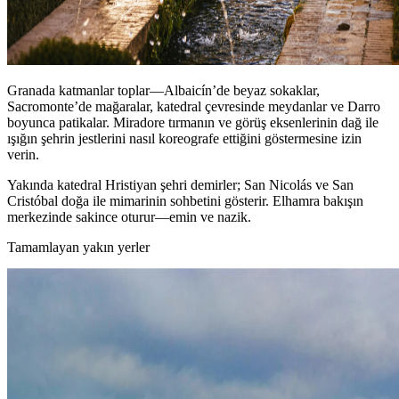
Granada katmanlar toplar—Albaicín’de beyaz sokaklar,
Sacromonte’de mağaralar, katedral çevresinde meydanlar ve Darro
boyunca patikalar. Miradore tırmanın ve görüş eksenlerinin dağ ile
ışığın şehrin jestlerini nasıl koreografe ettiğini göstermesine izin
verin.
Yakında katedral Hristiyan şehri demirler; San Nicolás ve San
Cristóbal doğa ile mimarinin sohbetini gösterir. Elhamra bakışın
merkezinde sakince oturur—emin ve nazik.
Tamamlayan yakın yerler