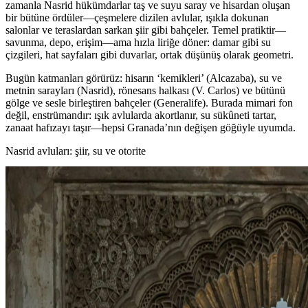
zamanla Nasrid hükümdarlar taş ve suyu saray ve hisardan oluşan
bir bütüne ördüler—çeşmelere dizilen avlular, ışıkla dokunan
salonlar ve teraslardan sarkan şiir gibi bahçeler. Temel pratiktir—
savunma, depo, erişim—ama hızla liriğe döner: damar gibi su
çizgileri, hat sayfaları gibi duvarlar, ortak düşünüş olarak geometri.
Bugün katmanları görürüz: hisarın ‘kemikleri’ (Alcazaba), su ve
metnin sarayları (Nasrid), rönesans halkası (V. Carlos) ve bütünü
gölge ve sesle birleştiren bahçeler (Generalife). Burada mimari fon
değil, enstrümandır: ışık avlularda akortlanır, su sükûneti tartar,
zanaat hafızayı taşır—hepsi Granada’nın değişen göğüyle uyumda.
Nasrid avluları: şiir, su ve otorite