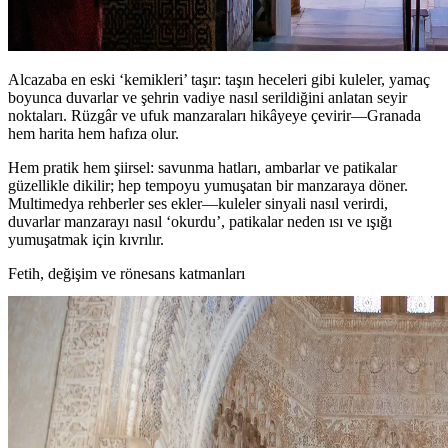
Alcazaba en eski ‘kemikleri’ taşır: taşın heceleri gibi kuleler, yamaç
boyunca duvarlar ve şehrin vadiye nasıl serildiğini anlatan seyir
noktaları. Rüzgâr ve ufuk manzaraları hikâyeye çevirir—Granada
hem harita hem hafıza olur.
Hem pratik hem şiirsel: savunma hatları, ambarlar ve patikalar
güzellikle dikilir; hep tempoyu yumuşatan bir manzaraya döner.
Multimedya rehberler ses ekler—kuleler sinyali nasıl verirdi,
duvarlar manzarayı nasıl ‘okurdu’, patikalar neden ısı ve ışığı
yumuşatmak için kıvrılır.
Fetih, değişim ve rönesans katmanları