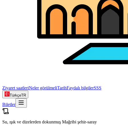
Ziyaret saatleri
Neler görülmeli
Tarih
Faydalı bilgiler
SSS
Türkçe
TR
Biletler
Su, ışık ve dizelerden dokunmuş Mağribi şehir‑saray