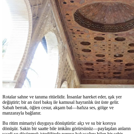
Rotalar sahne ve tanıma ritüelidir. İnsanlar hareket eder, ışık yer
değiştirir; bir an özel bakış ile kamusal hayranlık üst üste gelir.
Sabah berrak, öğlen cesur, akşam bal—hafıza ses, gölge ve
manzarayla bağlanır.
Bu ritim mimariyi duyguya dönüştürür: alçı ve su bir koroya
dönüşür. Sakin bir saatte bile imkânı görürsünüz—paylaşılan anların
vaadi ve düşünmek istediğinde nereye bakacağını bilen bir şehir.