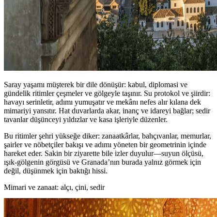
Saray yaşamı müşterek bir dile dönüşür: kabul, diplomasi ve
gündelik ritimler çeşmeler ve gölgeyle taşınır. Su protokol ve şiirdir:
havayı serinletir, adımı yumuşatır ve mekânı nefes alır kılana dek
mimariyi yansıtır. Hat duvarlarda akar, inanç ve idareyi bağlar; sedir
tavanlar düşünceyi yıldızlar ve kasa işleriyle düzenler.
Bu ritimler şehri yükseğe diker: zanaatkârlar, bahçıvanlar, memurlar,
şairler ve nöbetçiler bakışı ve adımı yöneten bir geometrinin içinde
hareket eder. Sakin bir ziyarette bile izler duyulur—suyun ölçüsü,
ışık‑gölgenin görgüsü ve Granada’nın burada yalnız görmek için
değil, düşünmek için baktığı hissi.
Mimari ve zanaat: alçı, çini, sedir