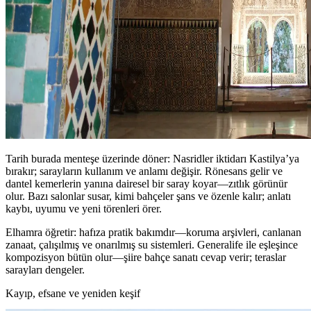
Tarih burada menteşe üzerinde döner: Nasridler iktidarı Kastilya’ya
bırakır; sarayların kullanım ve anlamı değişir. Rönesans gelir ve
dantel kemerlerin yanına dairesel bir saray koyar—zıtlık görünür
olur. Bazı salonlar susar, kimi bahçeler şans ve özenle kalır; anlatı
kaybı, uyumu ve yeni törenleri örer.
Elhamra öğretir: hafıza pratik bakımdır—koruma arşivleri, canlanan
zanaat, çalışılmış ve onarılmış su sistemleri. Generalife ile eşleşince
kompozisyon bütün olur—şiire bahçe sanatı cevap verir; teraslar
sarayları dengeler.
Kayıp, efsane ve yeniden keşif