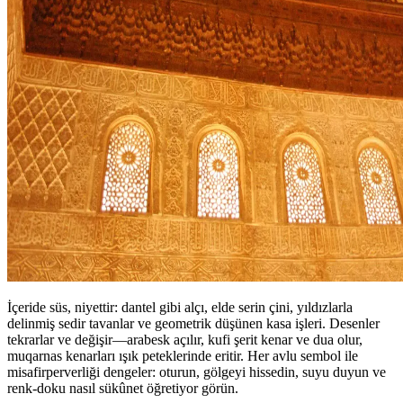
İçeride süs, niyettir: dantel gibi alçı, elde serin çini, yıldızlarla
delinmiş sedir tavanlar ve geometrik düşünen kasa işleri. Desenler
tekrarlar ve değişir—arabesk açılır, kufi şerit kenar ve dua olur,
muqarnas kenarları ışık peteklerinde eritir. Her avlu sembol ile
misafirperverliği dengeler: oturun, gölgeyi hissedin, suyu duyun ve
renk‑doku nasıl sükûnet öğretiyor görün.