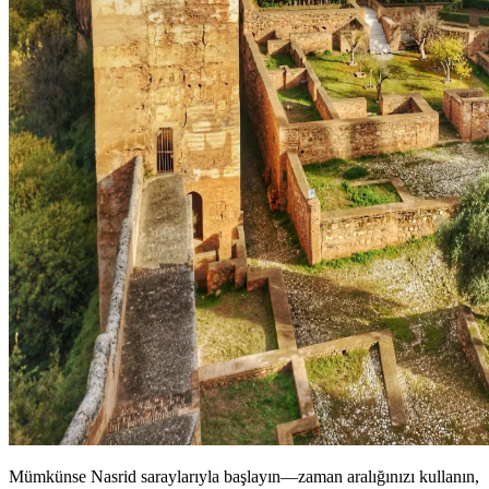
Mümkünse Nasrid saraylarıyla başlayın—zaman aralığınızı kullanın,