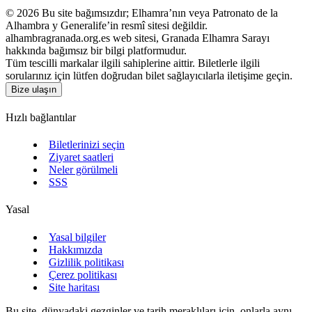
©
2026
Bu site bağımsızdır; Elhamra’nın veya Patronato de la
Alhambra y Generalife’in resmî sitesi değildir.
alhambragranada.org.es web sitesi, Granada Elhamra Sarayı
hakkında bağımsız bir bilgi platformudur.
Tüm tescilli markalar ilgili sahiplerine aittir. Biletlerle ilgili
sorularınız için lütfen doğrudan bilet sağlayıcılarla iletişime geçin.
Bize ulaşın
Hızlı bağlantılar
Biletlerinizi seçin
Ziyaret saatleri
Neler görülmeli
SSS
Yasal
Yasal bilgiler
Hakkımızda
Gizlilik politikası
Çerez politikası
Site haritası
Bu site, dünyadaki gezginler ve tarih meraklıları için, onlarla aynı