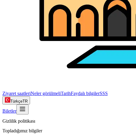
Ziyaret saatleri
Neler görülmeli
Tarih
Faydalı bilgiler
SSS
Türkçe
TR
Biletler
Gizlilik politikası
Topladığımız bilgiler