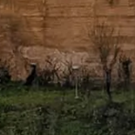
ẫn chuyên nghiệp.
gặp gỡ êm dịu với cung điện, khu vườn và tầm nhìn.
 Patronato de la Alhambra y Generalife.
cho Alhambra của Granada.
g ứng. Với các câu hỏi liên quan đến vé, vui lòng liên hệ trực tiếp n