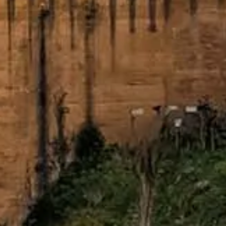
Bỏ qua hàng chờ với vé của bạn
Khám phá những lựa chọn vé tốt nhất với lối vào ưu tiên và hướng d
Đặt vé
Alhambra Granada
Người bạn dẫn đường thân thiện. Mẹo thiết thực, đặt vé và kế hoạch 
©
2026
Trang độc lập, không phải trang chính thức của Alhambra hay
Website alhambragranada.org.es là nền tảng thông tin độc lập dành 
Mọi thương hiệu và nhãn hiệu đã đăng ký đều thuộc về chủ sở hữu tươn