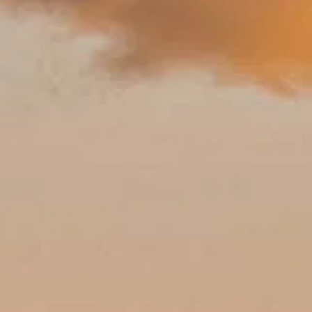
 khắc nên ngắm chậm, gợi ý cho gia đình, tiếp cận và hơn thế nữa.