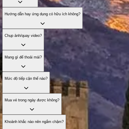
Hướng dẫn hay ứng dụng có hữu ích không?
Chụp ảnh/quay video?
Mang gì để thoải mái?
Mức độ tiếp cận thế nào?
Mua vé trong ngày được không?
Khoảnh khắc nào nên ngắm chậm?