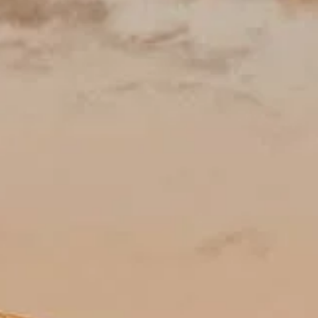
Giờ tham quan
Nên xem gì
Lịch sử
Thông tin hữu ích
FAQ
Tiếng Việt
VI
Vé
Câu hỏi thường gặp (lập kế hoạch và thoải mái)
Câu trả lời thực tế: chắc chắn đặt chỗ, giờ lý tưởng, mang gì, khoảnh