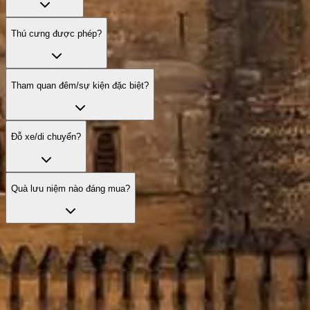
Thú cưng được phép?
Tham quan đêm/sự kiện đặc biệt?
Đỗ xe/di chuyển?
Quà lưu niệm nào đáng mua?