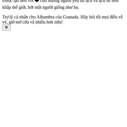
Được tạo nên với ❤️ cho những người yêu du lịch và lịch sử trên
khắp thế giới, bởi một người giống như họ.
Trợ lý cá nhân cho Alhambra của Granada. Hãy hỏi tôi mọi điều về
vé, giờ mở cửa và nhiều hơn nữa!
💬