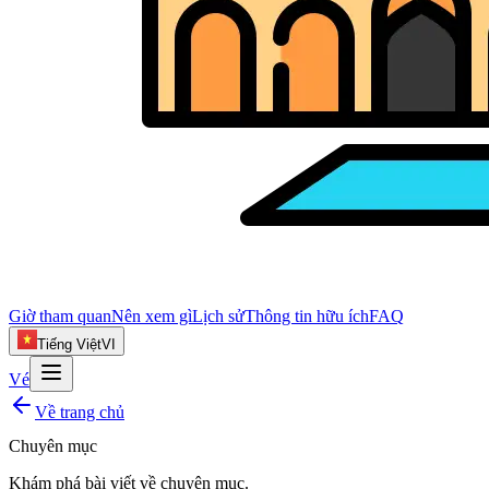
Giờ tham quan
Nên xem gì
Lịch sử
Thông tin hữu ích
FAQ
Tiếng Việt
VI
Vé
Về trang chủ
Chuyên mục
Khám phá bài viết về
chuyên mục
.