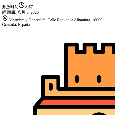
开放时间
闭馆
|
星期四, 八月 6, 2026
Alhambra y Generalife, Calle Real de la Alhambra, 18009
Granada, España