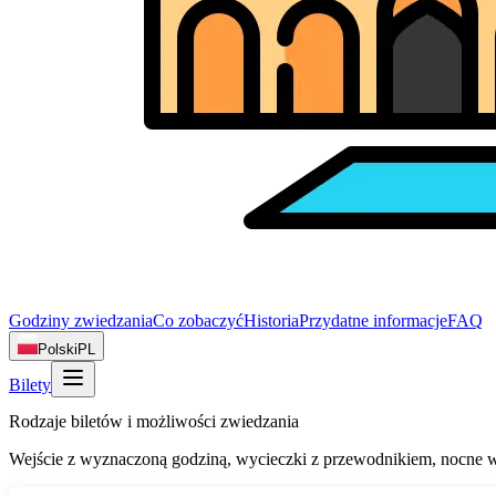
Godziny zwiedzania
Co zobaczyć
Historia
Przydatne informacje
FAQ
Polski
PL
Bilety
Rodzaje biletów i możliwości zwiedzania
Wejście z wyznaczoną godziną, wycieczki z przewodnikiem, nocne w