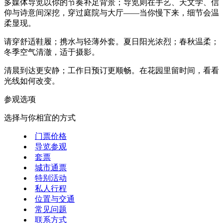
多媒体导览以你的节奏补足背景；导览则在手艺、天文学、信
仰与诗意间深挖，穿过庭院与大厅——当你慢下来，细节会温
柔显现。
请穿舒适鞋履；携水与轻薄外套。夏日阳光浓烈；春秋温柔；
冬季空气清澈，适于摄影。
清晨到达更安静；工作日预订更顺畅。在花园里留时间，看看
光线如何改变。
参观选项
选择与你相宜的方式
门票价格
导览参观
套票
城市通票
特别活动
私人行程
位置与交通
常见问题
联系方式