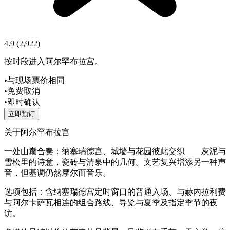
4.9
(
2,922
)
按时段进入阿尔罕布拉宫。
•
与现场票价相同
•
免费取消
•
即时确认
立即预订
关于阿尔罕布拉宫
一处山巅合奏：纳塞瑞德宫、城墙与花园彼此交织——灰泥与
雪松里的诗意，瓷砖与清泉中的几何。文艺复兴增添另一种声
音，但基调仍然摩尔而音乐。
选项包括：含纳塞瑞德宫定时窗口的普通入场、与赫内拉利费
与阿尔卡萨瓦相连的组合路线、导览与夏季及指定季节的夜
访。