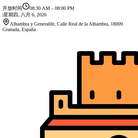
开放时间
08:30 AM
–
08:00 PM
|
星期四, 八月 6, 2026
Alhambra y Generalife, Calle Real de la Alhambra, 18009
Granada, España